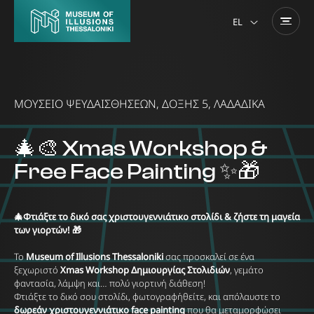
EL
ΜΟΥΣΕΙΟ ΨΕΥΔΑΙΣΘΗΣΕΩΝ, ΔΟΞΗΣ 5, ΛΑΔΑΔΙΚΑ
🎄🎨 Xmas Workshop &
Free Face Painting ✨🎁
🎄Φτιάξτε το δικό σας χριστουγεννιάτικο στολίδι & ζήστε τη μαγεία
των γιορτών! 🎁
Το
Museum of Illusions Thessaloniki
σας προσκαλεί σε ένα
ξεχωριστό
Xmas Workshop
Δημιουργίας Στολιδιών
, γεμάτο
φαντασία, λάμψη και… πολύ γιορτινή διάθεση!
Φτιάξτε το δικό σου στολίδι, φωτογραφήθείτε, και απόλαυστε το
δωρεάν χριστουγεννιάτικο
face painting
που θα μεταμορφώσει