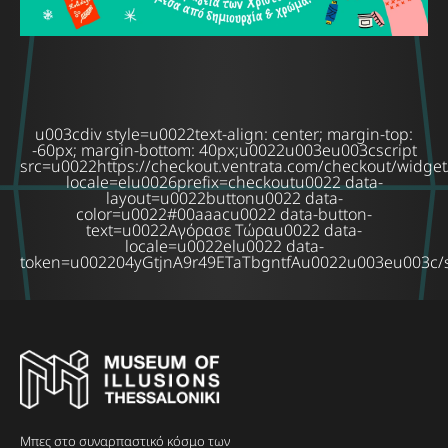
u003cdiv style=u0022text-align: center; margin-top:
-60px; margin-bottom: 40px;u0022u003eu003cscript
src=u0022https://checkout.ventrata.com/checkout/widget
locale=elu0026prefix=checkoutu0022 data-
layout=u0022buttonu0022 data-
color=u0022#00aaacu0022 data-button-
text=u0022Αγόρασε Τώραu0022 data-
locale=u0022elu0022 data-
token=u002204yGtjnA9r49ETaTbgntfAu0022u003eu003c/s
Μπες στο συναρπαστικό κόσμο των