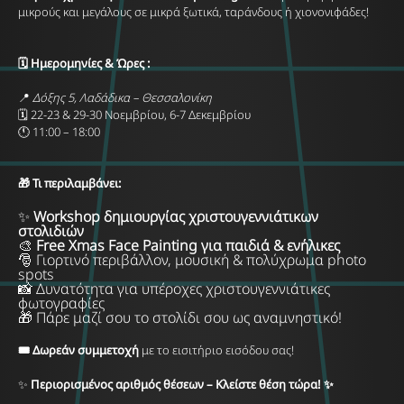
μικρούς και μεγάλους σε μικρά ξωτικά, ταράνδους ή χιονονιφάδες!
🗓
️ Ημερομηνίες & Ώρες :
📍
Δόξης 5, Λαδάδικα – Θεσσαλονίκη
🗓️ 22-23 & 29-30 Νοεμβρίου, 6-7 Δεκεμβρίου
🕚 11:00 – 18:00
🎁
Τι περιλαμβάνει:
✨
Workshop δημιουργίας χριστουγεννιάτικων
στολιδιών
🎨
Free Xmas Face Painting για παιδιά & ενήλικες
🎅 Γιορτινό περιβάλλον, μουσική & πολύχρωμα photo
spots
📸 Δυνατότητα για υπέροχες χριστουγεννιάτικες
φωτογραφίες
🎁 Πάρε μαζί σου το στολίδι σου ως αναμνηστικό!
🎟️ Δωρεάν συμμετοχή
με το εισιτήριο εισόδου σας!
✨
Περιορισμένος αριθμός θέσεων – Κλείστε θέση τώρα! ✨